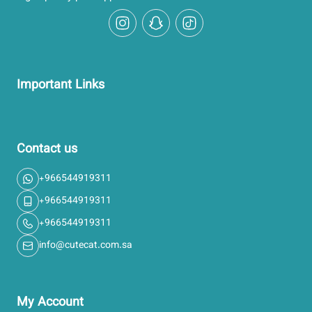
Instagram
Snapchat
TikTok
Important Links
Contact us
+966544919311
+966544919311
+966544919311
info@cutecat.com.sa
My Account